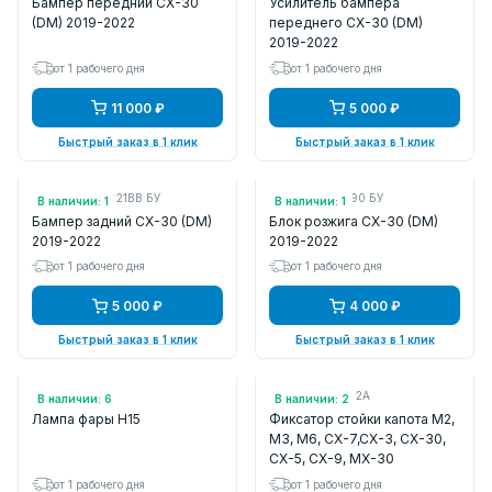
Бампер передний CX-30
Усилитель бампера
(DM) 2019-2022
переднего CX-30 (DM)
2019-2022
от 1 рабочего дня
от 1 рабочего дня
11 000 ₽
5 000 ₽
Быстрый заказ в 1 клик
Быстрый заказ в 1 клик
Арт.: DGH950221BB БУ
Арт.: DFR567890 БУ
В наличии: 1
В наличии: 1
Бампер задний CX-30 (DM)
Блок розжига CX-30 (DM)
2019-2022
2019-2022
от 1 рабочего дня
от 1 рабочего дня
5 000 ₽
4 000 ₽
Быстрый заказ в 1 клик
Быстрый заказ в 1 клик
Арт.: STH1512V
Арт.: L20656652A
В наличии: 6
В наличии: 2
Лампа фары H15
Фиксатор стойки капота M2,
M3, M6, CX-7,CX-3, CX-30,
CX-5, CX-9, MX-30
от 1 рабочего дня
от 1 рабочего дня