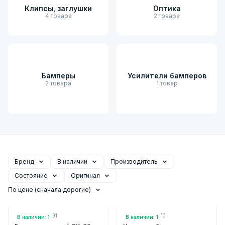
Клипсы, заглушки
Оптика
4 товара
2 товара
Бамперы
Усилители бамперов
2 товара
1 товар
Бренд
В наличии
Производитель
Состояние
Оригинал
По цене (сначала дорогие)
Арт.: FLMZ30201
Арт.: D10E50070
В наличии: 1
В наличии: 1