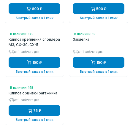
600 ₽
500 ₽
Быстрый заказ в 1 клик
Быстрый заказ в 1 клик
Арт.: KB8A51SJ3
Арт.: TK2150355
В наличии: 170
В наличии: 10
Клипса крепления спойлера
Заклепка
M3, CX-30, CX-5
от 1 рабочего дня
от 1 рабочего дня
150 ₽
150 ₽
Быстрый заказ в 1 клик
Быстрый заказ в 1 клик
Арт.: KJ2065
В наличии: 148
Клипса обшивки багажника
от 1 рабочего дня
75 ₽
Быстрый заказ в 1 клик