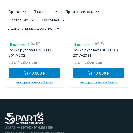
Бренд
В наличии
Производитель
Состояние
Оригинал
По цене (сначала дорогие)
Арт.: TK4832110A БУ
Арт.: TK4832110C БУ
В наличии: 1
В наличии: 1
Рейка рулевая CX-9 (TС)
Рейка рулевая CX-9 (TС)
2017-2021
2017-2021
от 1 рабочего дня
от 1 рабочего дня
40 000 ₽
40 000 ₽
Быстрый заказ в 1 клик
Быстрый заказ в 1 клик
5parts — интернет-магазин