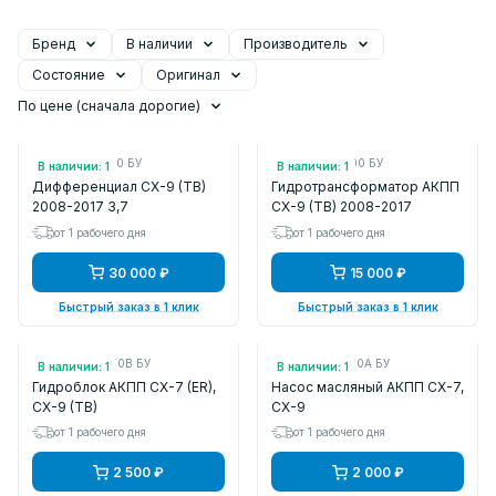
Бренд
В наличии
Производитель
Состояние
Оригинал
По цене (сначала дорогие)
Арт.: AW2127190 БУ
Арт.: AW2619100 БУ
В наличии: 1
В наличии: 1
Дифференциал CX-9 (TB)
Гидротрансформатор АКПП
2008-2017 3,7
CX-9 (TB) 2008-2017
от 1 рабочего дня
от 1 рабочего дня
30 000 ₽
15 000 ₽
Быстрый заказ в 1 клик
Быстрый заказ в 1 клик
Арт.: AW1019750B БУ
Арт.: AW0119220A БУ
В наличии: 1
В наличии: 1
Гидроблок АКПП CX-7 (ER),
Насос масляный АКПП CX-7,
CX-9 (TB)
CX-9
от 1 рабочего дня
от 1 рабочего дня
2 500 ₽
2 000 ₽