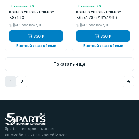
Арт.: 780190
Арт.: 765178
В наличии: 20
В наличии: 20
Кольцо уплотнительное
Кольцо уплотнительное
7.8x1.90
7.65х1.78 (5/16''x1/16'')
от 1 рабочего дня
от 1 рабочего дня
330 ₽
330 ₽
Быстрый заказ в 1 клик
Быстрый заказ в 1 клик
Показать еще
1
2
5parts — интернет-магазин
автомобильных запчастей Mazda