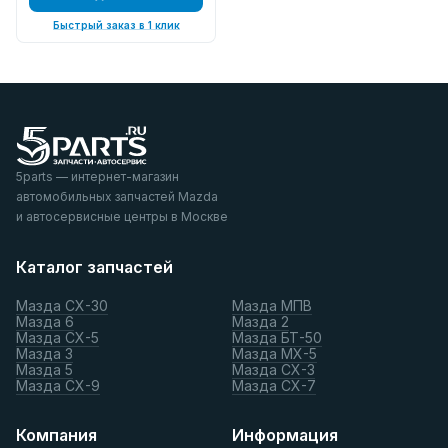
Быстрый заказ в 1 клик
5parts — интернет-магазин
автомобильных запчастей Mazda
и автосервисные центры в Москве
Каталог запчастей
Мазда СХ-30
Мазда МПВ
Мазда 6
Мазда 2
Мазда СХ-5
Мазда БТ-50
Мазда 3
Мазда МХ-5
Мазда 5
Мазда СХ-3
Мазда СХ-9
Мазда СХ-7
Компания
Информация