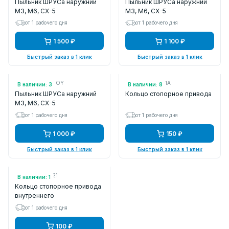
Пыльник ШРУСа наружний
Пыльник ШРУСа наружний
M3, M6, CX-5
M3, M6, CX-5
от 1 рабочего дня
от 1 рабочего дня
1 500 ₽
1 100 ₽
Быстрый заказ в 1 клик
Быстрый заказ в 1 клик
Арт.: KAT2042TOY
Арт.: H01025421A
В наличии: 3
В наличии: 8
Пыльник ШРУСа наружний
Кольцо стопорное привода
M3, M6, CX-5
от 1 рабочего дня
от 1 рабочего дня
1 000 ₽
150 ₽
Быстрый заказ в 1 клик
Быстрый заказ в 1 клик
Арт.: G05425421
В наличии: 1
Кольцо стопорное привода
внутреннего
от 1 рабочего дня
100 ₽