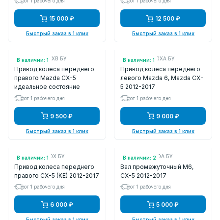
от 1 рабочего дня
от 1 рабочего дня
15 000 ₽
12 500 ₽
Быстрый заказ в 1 клик
Быстрый заказ в 1 клик
Арт.: FTB12550XB БУ
Арт.: FTB82560XA БУ
В наличии: 1
В наличии: 1
Привод колеса переднего
Привод колеса переднего
правого Mazda CX-5
левого Mazda 6, Mazda CX-
идеальное состояние
5 2012-2017
от 1 рабочего дня
от 1 рабочего дня
9 500 ₽
9 000 ₽
Быстрый заказ в 1 клик
Быстрый заказ в 1 клик
Арт.: FTB42550X БУ
Арт.: FTB125700A БУ
В наличии: 1
В наличии: 2
Привод колеса переднего
Вал промежуточный M6,
правого CX-5 (KE) 2012-2017
CX-5 2012-2017
от 1 рабочего дня
от 1 рабочего дня
6 000 ₽
5 000 ₽
Быстрый заказ в 1 клик
Быстрый заказ в 1 клик