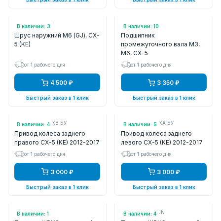
Арт.: NJ2055NY
Арт.: F2A125155
В наличии: 3
В наличии: 10
Шрус наружний М6 (GJ), CX-
Подшипник
5 (KE)
промежуточного вала M3,
M6, CX-5
от 1 рабочего дня
от 1 рабочего дня
4 500 ₽
3 350 ₽
Быстрый заказ в 1 клик
Быстрый заказ в 1 клик
Арт.: RTA12550XB БУ
Арт.: RTA12560XA БУ
В наличии: 4
В наличии: 5
Привод колеса заднего
Привод колеса заднего
правого CX-5 (KE) 2012-2017
левого CX-5 (KE) 2012-2017
от 1 рабочего дня
от 1 рабочего дня
3 000 ₽
3 000 ₽
Быстрый заказ в 1 клик
Быстрый заказ в 1 клик
Арт.: 0517PBK
Арт.: KAT2005UN
В наличии: 1
В наличии: 4