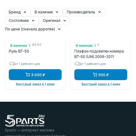
Бренд
В наличии
Производитель
Состояние
Оригинал
По цене (сначала дорогие)
Арт.: UM6632980 БУ
Арт.: UH7151274
В наличии: 1
В наличии: 1
Руль BT-50
Плафон подсветки номера
BT-50 (UN) 2006-2011
от 1 рабочего дня
от 1 рабочего дня
3 000 ₽
500 ₽
Быстрый заказ в 1 клик
Быстрый заказ в 1 клик
5parts — интернет-магазин