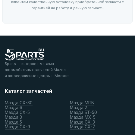
клиентам качественную установку приобретенной запчасти с
гарантией на работу и данную запчасть
5parts — интернет-магазин
автомобильных запчастей Mazda
и автосервисные центры в Москве
Каталог запчастей
Мазда СХ-30
Мазда МПВ
Мазда 6
Мазда 2
Мазда СХ-5
Мазда БТ-50
Мазда 3
Мазда МХ-5
Мазда 5
Мазда СХ-3
Мазда СХ-9
Мазда СХ-7