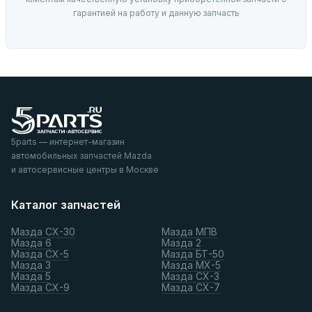
гарантией на работу и данную запчасть
5parts — интернет-магазин
автомобильных запчастей Mazda
и автосервисные центры в Москве
Каталог запчастей
Мазда СХ-30
Мазда МПВ
Мазда 6
Мазда 2
Мазда СХ-5
Мазда БТ-50
Мазда 3
Мазда МХ-5
Мазда 5
Мазда СХ-3
Мазда СХ-9
Мазда СХ-7