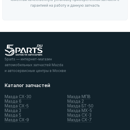
гарантией на работу и данную запчасть
5parts — интернет-магазин
автомобильных запчастей Mazda
и автосервисные центры в Москве
Каталог запчастей
Мазда СХ-30
Мазда МПВ
Мазда 6
Мазда 2
Мазда СХ-5
Мазда БТ-50
Мазда 3
Мазда МХ-5
Мазда 5
Мазда СХ-3
Мазда СХ-9
Мазда СХ-7