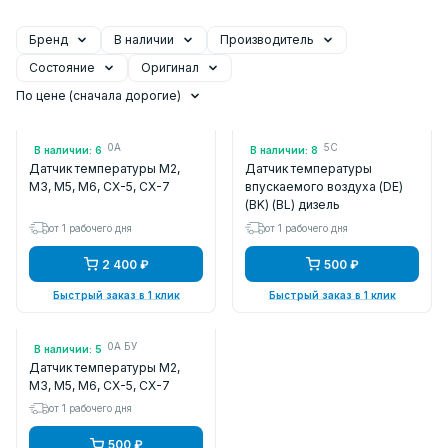
Бренд
В наличии
Производитель
Состояние
Оригинал
По цене (сначала дорогие)
Арт.: B59318840A
Арт.: Y60318845C
В наличии: 6
В наличии: 8
Датчик температуры M2,
Датчик температуры
M3, M5, M6, CX-5, CX-7
впускаемого воздуха (DE)
(BK) (BL) дизель
от 1 рабочего дня
от 1 рабочего дня
2 400 ₽
500 ₽
Быстрый заказ в 1 клик
Быстрый заказ в 1 клик
Арт.: B59318840A БУ
В наличии: 5
Датчик температуры M2,
M3, M5, M6, CX-5, CX-7
от 1 рабочего дня
500 ₽