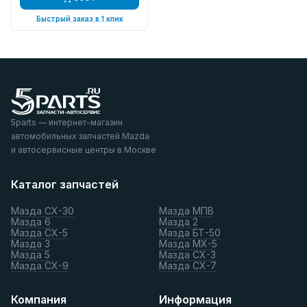
Быстрый заказ в 1 клик
5parts — интернет-магазин
автомобильных запчастей Mazda
и автосервисные центры в Москве
Каталог запчастей
Мазда СХ-30
Мазда МПВ
Мазда 6
Мазда 2
Мазда СХ-5
Мазда БТ-50
Мазда 3
Мазда МХ-5
Мазда 5
Мазда СХ-3
Мазда СХ-9
Мазда СХ-7
Компания
Информация