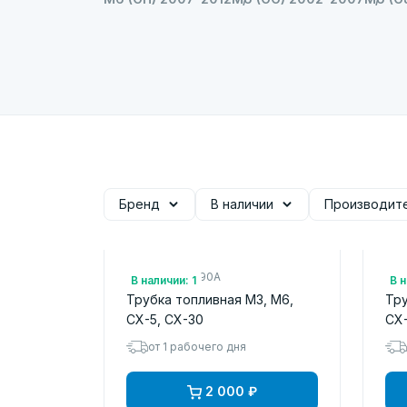
Бренд
В наличии
Производит
Арт.: PE2713290A
Арт
В наличии: 1
В н
Трубка топливная M3, M6,
Тру
CX-5, CX-30
CX
от 1 рабочего дня
2 000 ₽