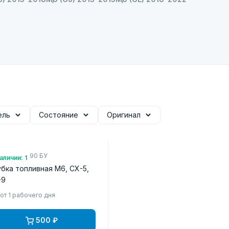
ель
Состояние
Оригинал
.: PY8V13290 БУ
аличии: 1
бка топливная M6, CX-5,
-9
от 1 рабочего дня
500 ₽