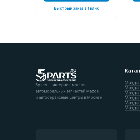
Быстрый заказ в 1 клик
Катал
Мазда
5parts — интернет-магазин
Мазда
автомобильных запчастей Mazda
Мазда
и автосервисные центры в Москве
Мазда 
Мазда 
Мазда