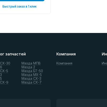
Быстрый заказ в 1 клик
ог запчастей
Компания
Ин
 СХ-30
Мазда МПВ
Компания
Ин
 6
Мазда 2
 СХ-5
Мазда БТ-50
3
Мазда МХ-5
5
Мазда СХ-3
 СХ-9
Мазда СХ-7