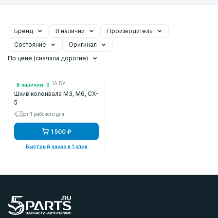
Бренд
В наличии
Производитель
Состояние
Оригинал
По цене (сначала дорогие)
Арт.: SH0111400A БУ
В наличии: 3
Шкив коленвала M3, M6, CX-
5
от 1 рабочего дня
1 500 ₽
Быстрый заказ в 1 клик