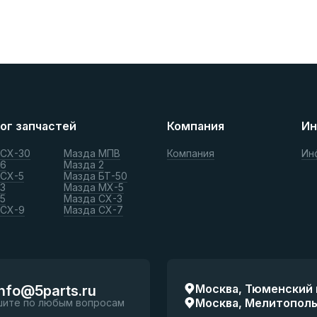
ог запчастей
Компания
Ин
 СХ-30
Мазда МПВ
Компания
Ин
 6
Мазда 2
 СХ-5
Мазда БТ-50
3
Мазда МХ-5
5
Мазда СХ-3
 СХ-9
Мазда СХ-7
Москва, Тюменский п
info@5parts.ru
Москва, Мелитопольск
шите по любым вопросам