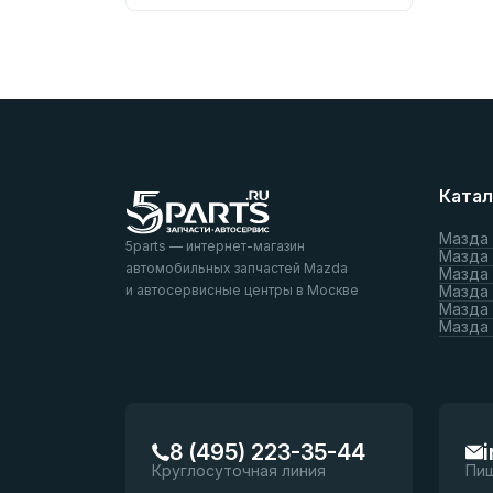
Катал
Мазда
5parts — интернет-магазин
Мазда
автомобильных запчастей Mazda
Мазда
и автосервисные центры в Москве
Мазда 
Мазда 
Мазда
8 (495) 223-35-44
Круглосуточная линия
Пи