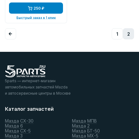
250 ₽
Быстрый заказ в 1 клик
1
2
5parts — интернет-магазин
автомобильных запчастей Mazda
и автосервисные центры в Москве
Каталог запчастей
Мазда СХ-30
Мазда МПВ
Мазда 6
Мазда 2
Мазда СХ-5
Мазда БТ-50
Мазда 3
Мазда МХ-5