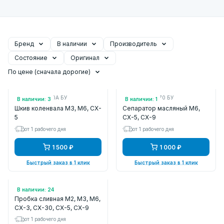
Бренд
В наличии
Производитель
Состояние
Оригинал
По цене (сначала дорогие)
Арт.: SH0111400A БУ
Арт.: PY8W13570 БУ
В наличии: 3
В наличии: 1
Шкив коленвала M3, M6, CX-
Сепаратор масляный M6,
5
CX-5, CX-9
от 1 рабочего дня
от 1 рабочего дня
1 500 ₽
1 000 ₽
Быстрый заказ в 1 клик
Быстрый заказ в 1 клик
Арт.: PE0210404
В наличии: 24
Пробка сливная M2, M3, M6,
CX-3, CX-30, CX-5, CX-9
от 1 рабочего дня