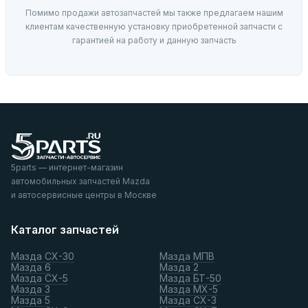
Помимо продажи автозапчастей мы также предлагаем нашим
клиентам качественную установку приобретенной запчасти с
гарантией на работу и данную запчасть
5parts — интернет-магазин
автомобильных запчастей Mazda
и автосервисные центры в Москве
Каталог запчастей
Мазда СХ-30
Мазда МПВ
Мазда 6
Мазда 2
Мазда СХ-5
Мазда БТ-50
Мазда 3
Мазда МХ-5
Мазда 5
Мазда СХ-3