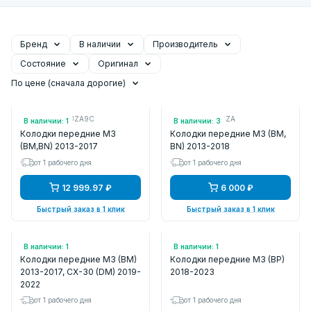
Бренд
В наличии
Производитель
Состояние
Оригинал
По цене (сначала дорогие)
Арт.: BHY13328ZA9C
Арт.: B4Y03328ZA
В наличии: 1
В наличии: 3
Колодки передние M3
Колодки передние M3 (BM,
(BM,BN) 2013-2017
BN) 2013-2018
от 1 рабочего дня
от 1 рабочего дня
12 999.97 ₽
6 000 ₽
Быстрый заказ в 1 клик
Быстрый заказ в 1 клик
Арт.: PN25005
Арт.: SP4381
В наличии: 1
В наличии: 1
Колодки передние M3 (BM)
Колодки передние M3 (BP)
2013-2017, CX-30 (DM) 2019-
2018-2023
2022
от 1 рабочего дня
от 1 рабочего дня