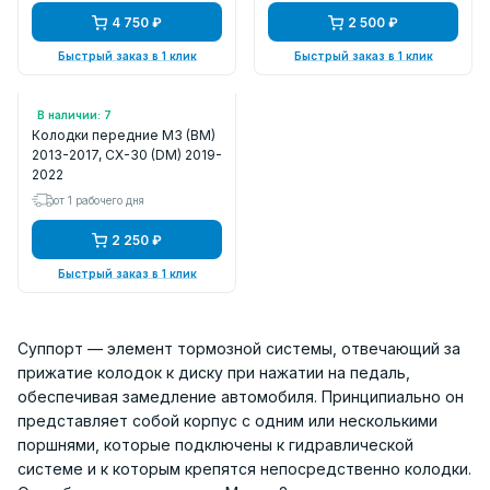
4 750 ₽
2 500 ₽
Быстрый заказ в 1 клик
Быстрый заказ в 1 клик
Арт.: SP1729
В наличии: 7
Колодки передние M3 (BM)
2013-2017, CX-30 (DM) 2019-
2022
от 1 рабочего дня
2 250 ₽
Быстрый заказ в 1 клик
Суппорт — элемент тормозной системы, отвечающий за
прижатие колодок к диску при нажатии на педаль,
обеспечивая замедление автомобиля. Принципиально он
представляет собой корпус с одним или несколькими
поршнями, которые подключены к гидравлической
системе и к которым крепятся непосредственно колодки.